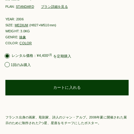
PLAN:
STANDARD
プラン詳細を見る
YEAR: 2006
SIZE:
MEDIUM
(H827×W510
mm
)
WEIGHT: 3.0KG
GENRE:
抽象
COLOR:
COLOR
購
/月
¥
4,400
を定期購入
入
1回のみ購入
タ
イ
プ
を
選
カートに入れる
択
フランス出身の画家、彫刻家、詩人のジャン・アルプ。2006年夏に開催された展
示のために制作された7つ星、星座をモチーフにしたポスター。