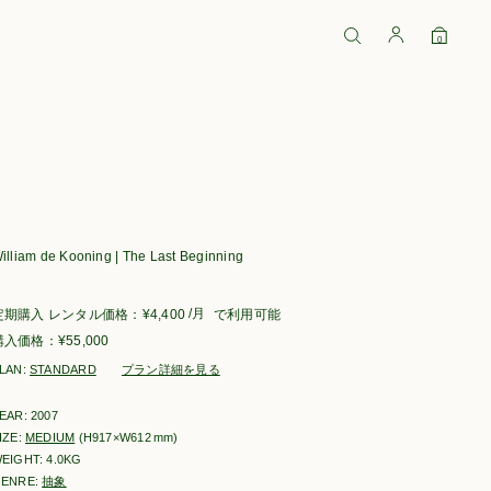
0
illiam de Kooning | The Last Beginning
/月
定期購入
¥
4,400
で利用可能
¥
55,000
LAN:
STANDARD
プラン詳細を見る
EAR: 2007
IZE:
MEDIUM
(H917×W612
mm
)
EIGHT: 4.0KG
ENRE:
抽象