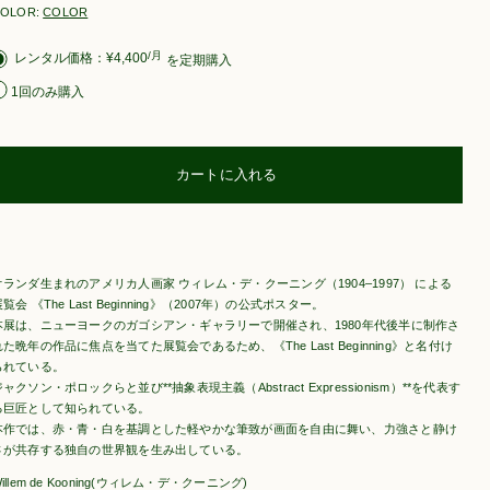
OLOR:
COLOR
購
/月
¥
4,400
を定期購入
入
1回のみ購入
タ
イ
プ
を
選
カートに入れる
択
オランダ生まれのアメリカ人画家 ウィレム・デ・クーニング（1904–1997） による
覧会 《The Last Beginning》（2007年）の公式ポスター。
本展は、ニューヨークのガゴシアン・ギャラリーで開催され、1980年代後半に制作さ
れた晩年の作品に焦点を当てた展覧会であるため、《The Last Beginning》と名付け
られている。
ャクソン・ポロックらと並び**抽象表現主義（Abstract Expressionism）**を代表す
る巨匠として知られている。
本作では、赤・青・白を基調とした軽やかな筆致が画面を自由に舞い、力強さと静け
さが共存する独自の世界観を生み出している。
illem de Kooning(ウィレム・デ・クーニング)