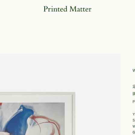
W
P
Y
S
W
G