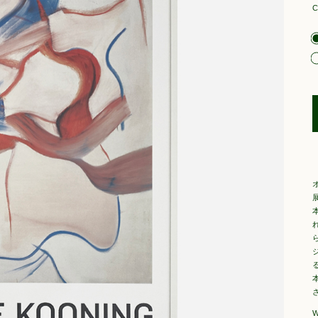
C
展
ジ
W