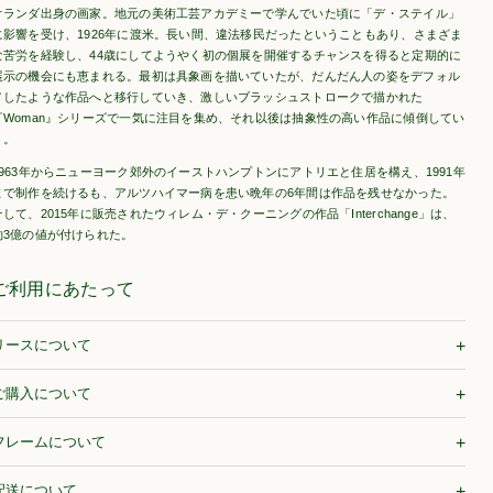
オランダ出身の画家。地元の美術工芸アカデミーで学んでいた頃に「デ・ステイル」
に影響を受け、1926年に渡米。長い間、違法移民だったということもあり、さまざま
な苦労を経験し、44歳にしてようやく初の個展を開催するチャンスを得ると定期的に
展示の機会にも恵まれる。最初は具象画を描いていたが、だんだん人の姿をデフォル
メしたような作品へと移行していき、激しいブラッシュストロークで描かれた
『Woman』シリーズで一気に注目を集め、それ以後は抽象性の高い作品に傾倒してい
く。
1963年からニューヨーク郊外のイーストハンプトンにアトリエと住居を構え、1991年
まで制作を続けるも、アルツハイマー病を患い晩年の6年間は作品を残せなかった。
そして、2015年に販売されたウィレム・デ・クーニングの作品「Interchange」は、
約3億の値が付けられた。
ご利用にあたって
リースについて
ご購入について
フレームについて
配送について