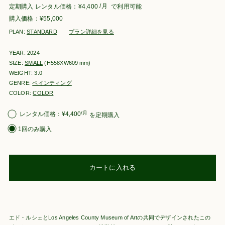
/月
定期購入
¥
4,400
で利用可能
¥
55,000
PLAN:
STANDARD
プラン詳細を見る
YEAR: 2024
SIZE:
SMALL
(H558XW609
mm
)
WEIGHT: 3.0
GENRE:
ペインティング
COLOR:
COLOR
購
/月
¥
4,400
を定期購入
入
1回のみ購入
タ
イ
プ
を
選
カートに入れる
択
エド・ルシェとLos Angeles County Museum of Artの共同でデザインされたこの