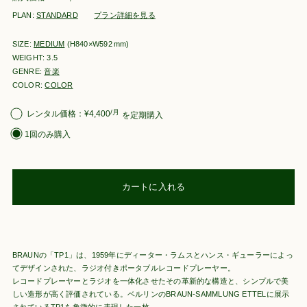
PLAN:
STANDARD
プラン詳細を見る
SIZE:
MEDIUM
(H840×W592
mm
)
WEIGHT: 3.5
GENRE:
音楽
COLOR:
COLOR
購
/月
¥
4,400
を定期購入
入
1回のみ購入
タ
イ
プ
を
選
カートに入れる
択
BRAUNの「TP1」は、1959年にディーター・ラムスとハンス・ギューラーによっ
てデザインされた、ラジオ付きポータブルレコードプレーヤー。
レコードプレーヤーとラジオを一体化させたその革新的な構造と、シンプルで美
しい造形が高く評価されている。ベルリンのBRAUN-SAMMLUNG ETTELに展示
されているTP1を象徴的に表現した一枚。