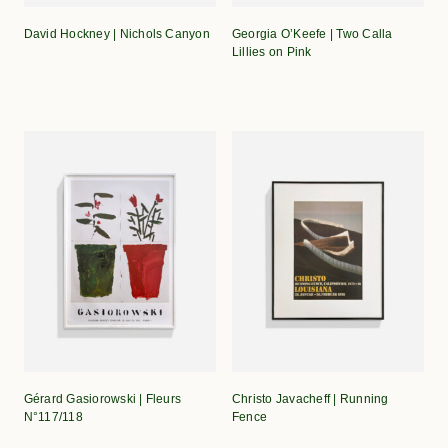
David Hockney | Nichols Canyon
Georgia O’Keefe | Two Calla
Lillies on Pink
Gérard Gasiorowski | Fleurs
Christo Javacheff | Running
N°117/118
Fence