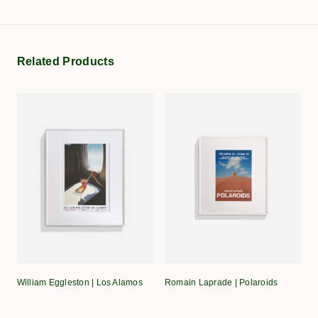
Related Products
William Eggleston | Los Alamos
Romain Laprade | Polaroids