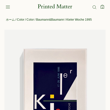
0
ホーム
/
Color
/
Color
/ Baumann&Baumann l Kieler Woche 1995