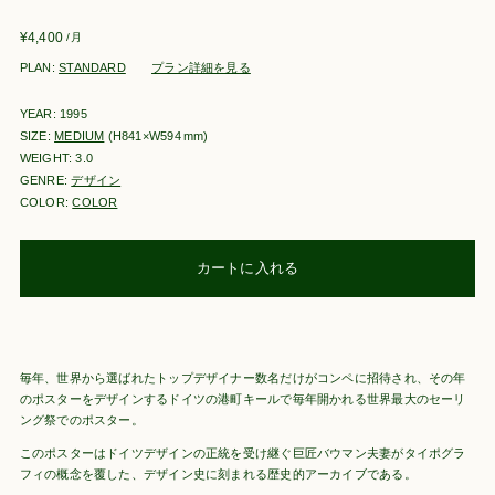
¥
4,400
/月
PLAN:
STANDARD
プラン詳細を見る
YEAR: 1995
SIZE:
MEDIUM
(H841×W594
mm
)
WEIGHT: 3.0
GENRE:
デザイン
COLOR:
COLOR
カートに入れる
毎年、世界から選ばれたトップデザイナー数名だけがコンペに招待され、その年
のポスターをデザインするドイツの港町キールで毎年開かれる世界最大のセーリ
ング祭でのポスター。
このポスターはドイツデザインの正統を受け継ぐ巨匠バウマン夫妻がタイポグラ
フィの概念を覆した、デザイン史に刻まれる歴史的アーカイブである。