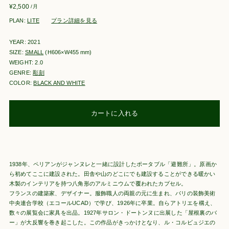
¥
2,500
/月
PLAN:
LITE
プラン詳細を見る
YEAR: 2021
SIZE:
SMALL
(H606×W455
mm
)
WEIGHT: 2.0
GENRE:
彫刻
COLOR:
BLACK AND WHITE
カートに入れる
1938年、ペリアンがジャンヌレと一緒に設計したポータブル「避難所」。原画か
ら初めてここに建設された。田舎や山のどこにでも建設することができる暖かい
木製のインテリアを持つ八角形のアルミニウムで覆われたカプセル。
フランスの建築家、デザイナー。服飾職人の両親の元に生まれ、パリの装飾美術
中央連合学校（エコールUCAD）で学び、1926年に卒業。自らアトリエを構え、
数々の展覧会に家具を出品。1927年サロン・ドートンヌに出展した「屋根裏のバ
ー」が大反響を巻き起こした。この作品がきっかけとなり、ル・コルビュジエの