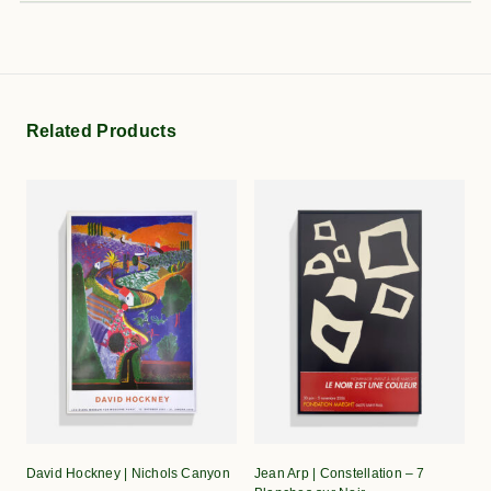
Related Products
David Hockney | Nichols Canyon
Jean Arp | Constellation – 7