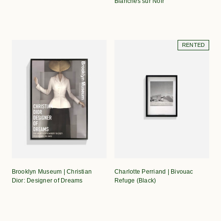
Blanches sur Noir
RENTED
Brooklyn Museum | Christian
Charlotte Perriand | Bivouac
Dior: Designer of Dreams
Refuge (Black)