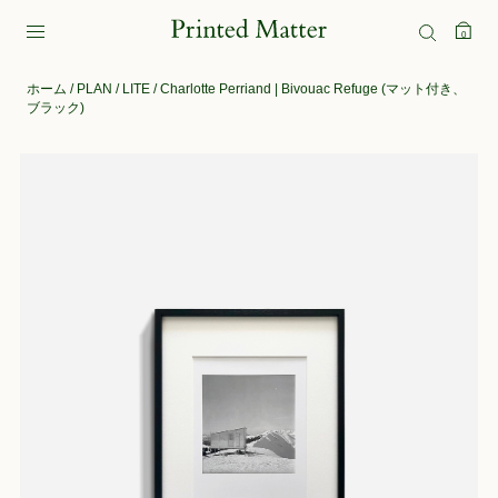
0
ホーム
/
PLAN
/
LITE
/ Charlotte Perriand | Bivouac Refuge (マット付き、
ブラック)